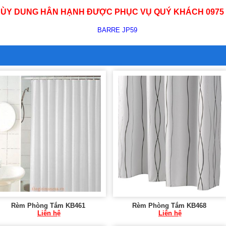
ÙY DUNG HÂN HẠNH ĐƯỢC PHỤC VỤ QUÝ KHÁCH 0975 7
Rèm Phòng Tắm KB461
Rèm Phòng Tắm KB468
Liên hệ
Liên hệ