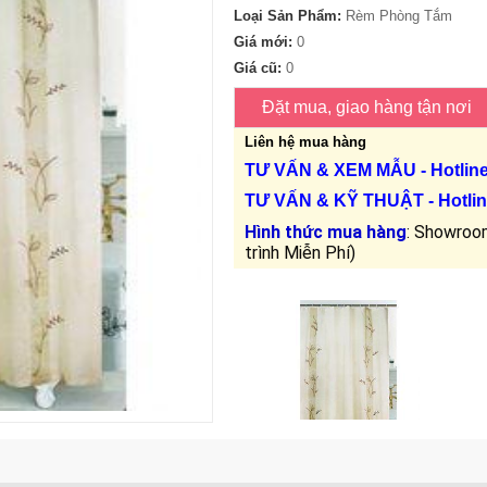
Loại Sản Phẩm:
Rèm Phòng Tắm
Giá mới:
0
Giá cũ:
0
Liên hệ mua hàng
TƯ VẤN &
XEM MẪU
- Hotlin
TƯ VẤN &
KỸ THUẬT
- Hotlin
Hình thức mua hàng
: Showroom
trình Miễn Phí)