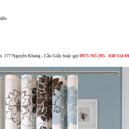
hiều
m 177 Nguyên Khang - Cầu Giấy hoặc gọi
0975 765 295 - 038 314 6