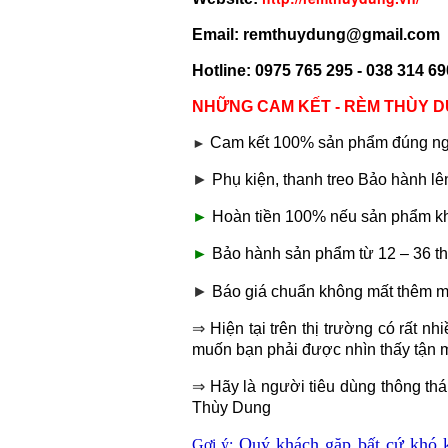
Email: remthuydung@gmail.com
Hotline: 0975 765 295 - 038 314 6
NHỮNG CAM KẾT - RÈM THÙY 
Cam kết 100% sản phẩm đúng ng
►
►
Phụ kiện, thanh treo Bảo hành l
►
Hoàn tiền 100% nếu sản phẩm k
►
Bảo hành sản phẩm từ 12 – 36 t
►
Báo giá chuẩn không mất thêm m
⇒
Hiện tại trên thị trường có rất
muốn bạn phải được nhìn thấy tận m
⇒
Hãy là người tiêu dùng thông th
Thùy Dung
Quý khách gặp bất cứ khó kh
Gợi ý: