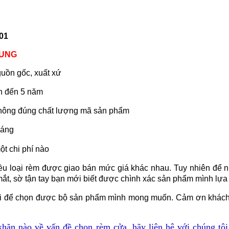
901
DUNG
uồn gốc, xuất xứ
ên đến 5 năm
hông đúng chất lượng mã sản phẩm
háng
ột chi phí nào
 nhiều loại rèm được giao bán mức giá khác nhau. Tuy nhiên 
ắt, sờ tận tay bạn mới biết được chình xác sản phẩm mình lựa
ái để chọn được bộ sản phẩm mình mong muốn. Cảm ơn khách 
ăn nào về vấn đề chọn rèm cửa, hãy liên hệ với chúng tôi