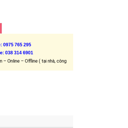
e: 0975 765 295
e:
038 314 6901
 – Online – Offline ( tại nhà, công