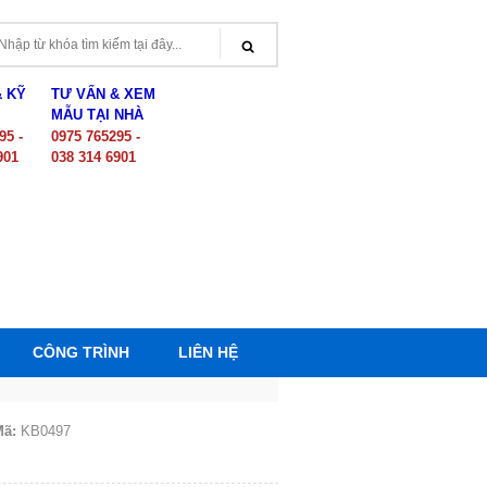
& KỸ
TƯ VẤN & XEM
MẪU TẠI NHÀ
95 -
0975 765295 -
901
038 314 6901
CÔNG TRÌNH
LIÊN HỆ
Mã:
KB0497