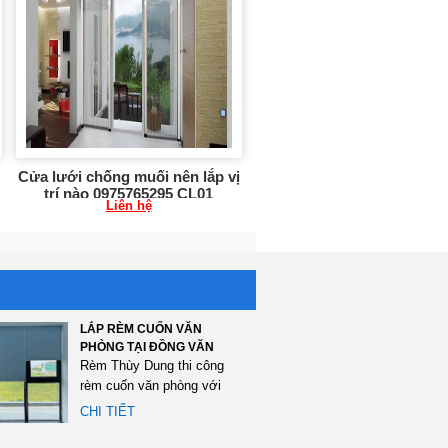
Cửa lưới chống muối nên lắp vị
trí nào 0975765295 CL01
Liên hệ
LẮP RÈM CUỐN VĂN
PHÒNG TẠI ĐỒNG VĂN
Rèm Thùy Dung thi công
rèm cuốn văn phòng với
tổng diện tích 120m2 tại...
CHI TIẾT