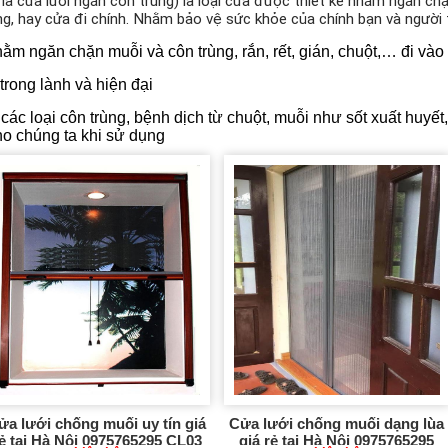
 là cửa lưới ngăn côn trùng) là loại cửa được thiết kế nhằm ngăn c
g, hay cửa đi chính. Nhằm bảo vệ sức khỏe của chính bạn và người t
ằm ngăn chặn muỗi và côn trùng, rắn, rết, gián, chuột,… đi vào 
rong lành và hiện đại
các loại côn trùng, bệnh dịch từ chuột, muỗi như sốt xuất huyế
o chúng ta khi sử dụng
ửa lưới chống muối uy tín giá
Cửa lưới chống muối dạng lùa
ẻ tại Hà Nội 0975765295 CL03
giá rẻ tại Hà Nội 0975765295