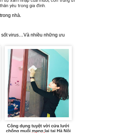
hặn sự xâm nhập của muỗi, côn trùng đi
hân yêu trong gia đình.
trong nhà.
t, sốt virus…Và nhiều những ưu
Công dụng tuyệt vời cửa lưới
chống muối mang lại tại Hà Nội