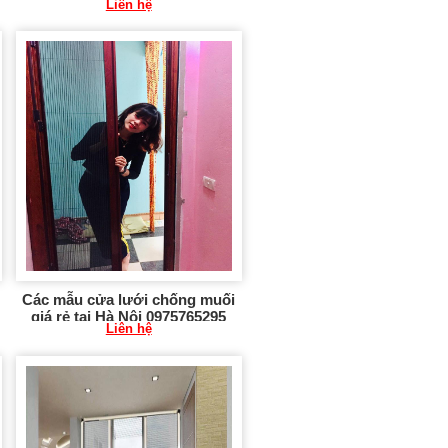
Liên hệ
CL11
Các mẫu cửa lưới chống muối
giá rẻ tại Hà Nội 0975765295
Liên hệ
CL07