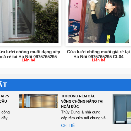
ửa lưới chống muối dạng xếp
Cửa lưới chống muối giá rẻ tại
giá rẻ tại Hà Nội 0975765295
Hà Nội 0975765295 CL04
Liên hệ
Liên hệ
CL05
ẤT
ẠI 75
THI CÔNG RÈM CẦU
 CẦU
VỒNG CHỐNG NẮNG TẠI
HOÀI ĐỨC
i công
Thùy Dung là nhà cung
 dây
cấp rèm cửa nói chung và
n Thái
rèm cầu vồng nói riêng
CHI TIẾT
cho...