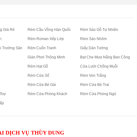
g Giá Rẻ
Rèm Cầu Vồng Hàn Quốc
Rèm Sáo Gỗ Tự Nhiên
n
Rèm Roman Xếp Lớp
Rèm Sáo Nhôm
i Trường Sân
Rèm Cuốn Tranh
Giấy Dán Tường
Giàn Phơi Thông Minh
Bạt Che Mưa Nắng Ban Công
Rèm Hạt Gỗ
Cửa Lưới Chống Muỗi
Rèm Cửa Sổ
Rèm Von Trắng
Rèm Cửa Bé Gái
Rèm Cửa Bé Trai
Thự
Rèm Cửa Phòng Khách
Rèm Cửa Phòng Ngủ
ấp
I DỊCH VỤ THÙY DUNG