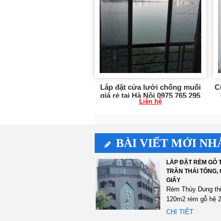
Lắp đặt cửa lưới chống muối
C
giá rẻ tại Hà Nội 0975 765 295
Liên hệ
CL06
BÀI VIẾT MỚI NH
LẮP ĐẶT RÈM GỖ T
TRẦN THÁI TÔNG,
GIẤY
Rèm Thùy Dung th
120m2 rèm gỗ hệ 2
màu đen tại 75 Trầ
CHI TIẾT
Tông,...