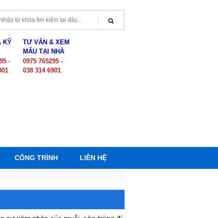
& KỸ
TƯ VẤN & XEM
MẪU TẠI NHÀ
95 -
0975 765295 -
901
038 314 6901
CÔNG TRÌNH
LIÊN HỆ