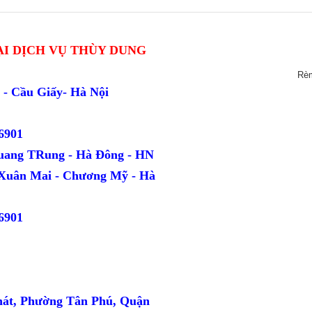
I DỊCH VỤ THÙY DUNG
Rè
ang - Cầu Giấy- Hà Nội
6901
uang TRung - Hà Đông - HN
 Xuân Mai - Chương Mỹ - Hà
6901
hát, Phường Tân Phú, Quận