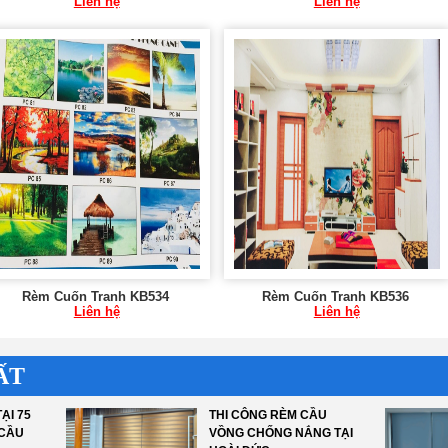
Liên hệ
Liên hệ
Rèm Cuốn Tranh KB534
Rèm Cuốn Tranh KB536
Liên hệ
Liên hệ
ẤT
ẠI 75
THI CÔNG RÈM CẦU
 CẦU
VỒNG CHỐNG NẮNG TẠI