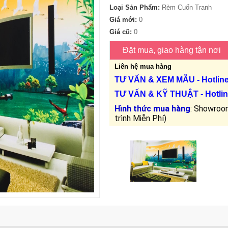
Loại Sản Phẩm:
Rèm Cuốn Tranh
Giá mới:
0
Giá cũ:
0
Liên hệ mua hàng
TƯ VẤN &
XEM MẪU
- Hotlin
TƯ VẤN &
KỸ THUẬT
- Hotlin
Hình thức mua hàng
: Showroom
trình Miễn Phí)