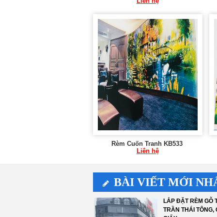
Liên hệ
Rèm Cuốn Tranh KB533
Liên hệ
BÀI VIẾT MỚI NH
LẮP ĐẶT RÈM GỖ T
TRẦN THÁI TÔNG,