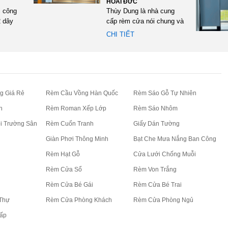
HOÀI ĐỨC
i công
Thùy Dung là nhà cung
 dây
cấp rèm cửa nói chung và
n Thái
rèm cầu vồng nói riêng
CHI TIẾT
cho...
g Giá Rẻ
Rèm Cầu Vồng Hàn Quốc
Rèm Sáo Gỗ Tự Nhiên
n
Rèm Roman Xếp Lớp
Rèm Sáo Nhôm
i Trường Sân
Rèm Cuốn Tranh
Giấy Dán Tường
Giàn Phơi Thông Minh
Bạt Che Mưa Nắng Ban Công
Rèm Hạt Gỗ
Cửa Lưới Chống Muỗi
Rèm Cửa Sổ
Rèm Von Trắng
Rèm Cửa Bé Gái
Rèm Cửa Bé Trai
Thự
Rèm Cửa Phòng Khách
Rèm Cửa Phòng Ngủ
ấp