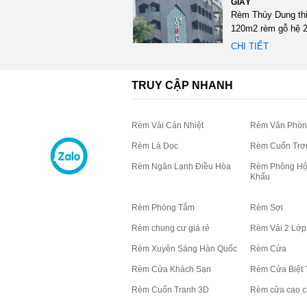
GIẤY
Rèm Thùy Dung th
120m2 rèm gỗ hệ 2
màu đen tại 75 Trầ
CHI TIẾT
Tông,...
TRUY CẬP NHANH
Rèm Vải Cản Nhiệt
Rèm Văn Phòn
Rèm Lá Dọc
Rèm Cuốn Trơ
Rèm Ngăn Lạnh Điều Hòa
Rèm Phông Hộ
Khấu
Rèm Phòng Tắm
Rèm Sợi
Rèm chung cư giá rẻ
Rèm Vải 2 Lớp
Rèm Xuyên Sáng Hàn Quốc
Rèm Cửa
Rèm Cửa Khách Sạn
Rèm Cửa Biệt 
Rèm Cuốn Tranh 3D
Rèm cửa cao c