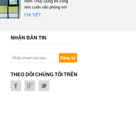
Rèm Thùy Dung thi công
rèm cuốn văn phòng với
tổng diện tích 120m2 tại...
CHI TIẾT
NHẬN BẢN TIN
Đăng ký
THEO DÕI CHÚNG TÔI TRÊN