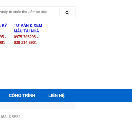
& KỸ
TƯ VẤN & XEM
MẪU TẠI NHÀ
95 -
0975 765295 -
901
038 314 6901
CÔNG TRÌNH
LIÊN HỆ
Mã:
KB532