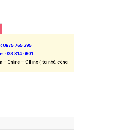
e: 0975 765 295
e:
038 314 6901
 – Online – Offline ( tại nhà, công