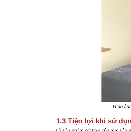
Hình ảnh
1.3 Tiện lợi khi sử d
Là sản phẩm kết hợp của rèm sáo ng