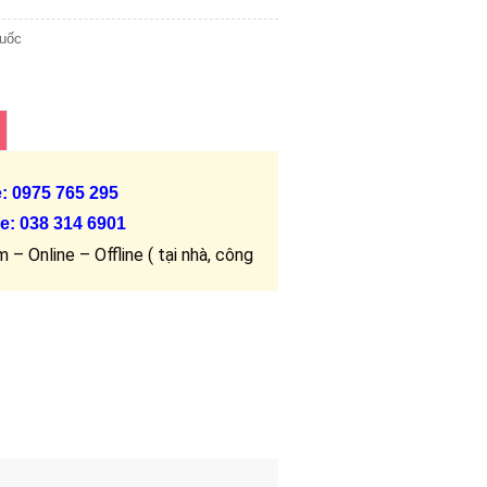
uốc
e: 0975 765 295
e:
038 314 6901
 – Online – Offline ( tại nhà, công