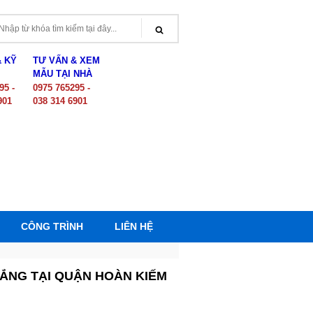
& KỸ
TƯ VẤN & XEM
MẪU TẠI NHÀ
95 -
0975 765295 -
901
038 314 6901
CÔNG TRÌNH
LIÊN HỆ
ẮNG TẠI QUẬN HOÀN KIẾM