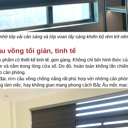
nhờ lớp vải cản sáng và lớp voan lấy sáng khiến bộ rèm trở nê
 vồng tối giản, tinh tế
phẩm có thiết kế tinh tế
,
gọn gàng. Không chỉ bởi hình thức củ
rần và nằm trong lòng cửa sổ. Do đó, hoàn toàn không lấn chiế
ho căn phòng.
ại, r
èm
cầu vồng chống nắng rất phù hợp với những căn phòn
ng làm việc, hay không gian mang phong cách Bắc Âu mộc mạc, 