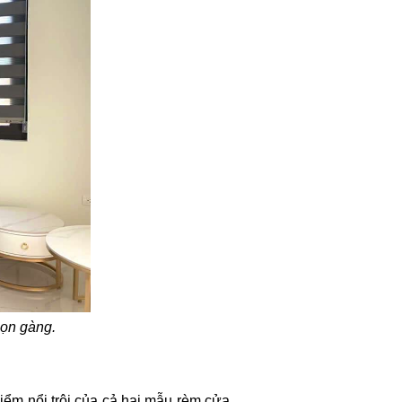
gọn gàng.
iểm nổi trội của cả hai mẫu rèm cửa