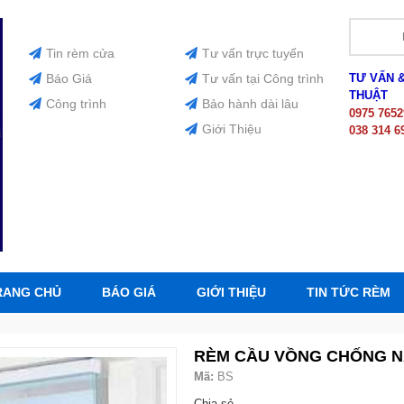
Tin rèm cửa
Tư vấn trực tuyến
Báo Giá
Tư vấn tại Công trình
TƯ VẤN 
THUẬT
Công trình
Bảo hành dài lâu
0975 7652
Giới Thiệu
038 314 6
RANG CHỦ
BÁO GIÁ
GIỚI THIỆU
TIN TỨC RÈM
RÈM CẦU VỒNG CHỐNG N
Mã:
BS
Chia sẻ