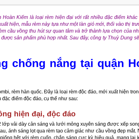
Hoàn Kiếm là loại rèm hiện đại với rất nhiều đặc điểm khác 
xuất hiện, mẫu rèm này tựa như một làn gió mới, thổi vào thị 
rèm cầu vồng thu hút sự quan tâm và trở thành lựa chọn của n
được sản phẩm phù hợp nhất. Sau đây, công ty Thuỳ Dung sẽ c
g chống nắng tại quận H
mbi, rèm hàn quốc. Đây là loại rèm độc đáo, mới xuất hiện t
u đặc điểm độc đáo, cụ thể như sau:
ồng hiện đại, độc đáo
 lớp vải dày cản sáng và lưới mỏng xuyên sáng được xếp song
au, ánh sáng lọt qua rèm tạo cảm giác như cầu vồng đẹp mắt. 
 giống hệt với rèm cuốn, chắn sáng cực kỳ hiệu quả, mang lại 