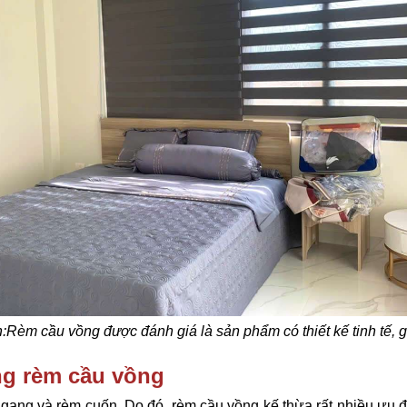
:
Rèm cầu vồng được đánh giá là sản phẩm có thiết kế tinh tế, 
ụng rèm cầu vồng
ang và rèm cuốn. Do đó, rèm cầu vồng kế thừa rất nhiều ưu đ