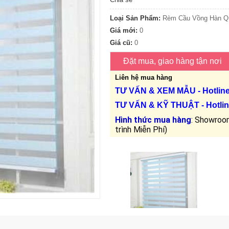
Loại Sản Phẩm:
Rèm Cầu Vồng Hàn Q
Giá mới:
0
Giá cũ:
0
Liên hệ mua hàng
TƯ VẤN &
XEM MẪU
- Hotlin
TƯ VẤN &
KỸ THUẬT
- Hotlin
Hình thức mua hàng
: Showroom
trình Miễn Phí)