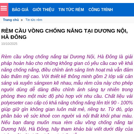
BÁO GIÁ
GIỚI THIỆU
TIN TỨC RÈM
CÔNG TRÌNH
Trang chủ
Tin tức rèm
LIÊN HỆ
RÈM CẦU VỒNG CHỐNG NẮNG TẠI DƯƠNG NỘI,
HÀ ĐÔNG
10/10/2025
Rèm cầu vồng chống nắng tại Dương Nội, Hà Đông là giải
pháp hoàn hảo cho những không gian có yêu cầu cao về khả
năng chống nắng, điều chỉnh ánh sáng linh hoạt mà vẫn đảm
bảo thẩm mỹ cao. Với thiết kế thông minh gồm 2 lớp vải cản
sáng và xuyên sángxen kẽ nhau, mẫu rèm cửa này cho phép
người dùng dễ dàng điều chỉnh ánh sáng tự nhiên trong
phòng theo một mức độ phù hợp với nhu cầu. Chất liệu vải
polyeseter cao cấp có khả năng chống nắng lên tới 90 - 100%
giúp giữ gìn không gian luôn mát mẻ, riêng tư. Từ đó
,
góp
phần bảo vệ sức khoẻ con người và nội thất khỏi phai màu.
Nếu bạn đang muốn mua rèm cầu vồng chống nắng tại
Dương Nội, Hà Đông, hãy tham khảo bài viết dưới đây của