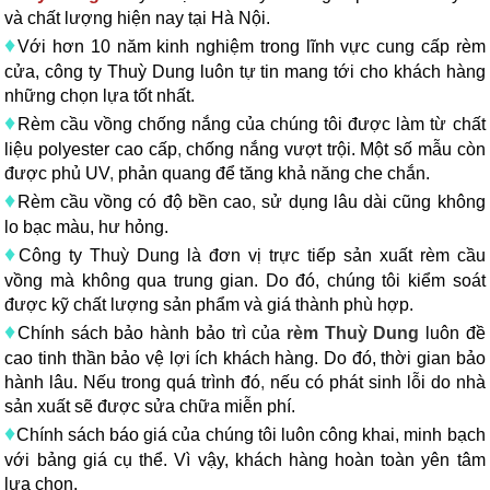
và chất lượng hiện nay tại Hà Nội.
♦
Với hơn 10 năm kinh nghiệm trong lĩnh vực cung cấp rèm
cửa, công ty Thuỳ Dung luôn tự tin mang tới cho khách hàng
những chọn lựa tốt nhất.
♦
Rèm cầu vồng chống nắng của chúng tôi được làm từ chất
liệu polyester cao cấp
,
chống nắng vượt trội. Một số mẫu còn
được phủ UV
,
phản quang để tăng khả năng che chắn.
♦
Rèm cầu vồng có độ bền cao
,
sử dụng lâu dài cũng không
lo bạc màu, hư hỏng.
♦
Công ty Thuỳ Dung là đơn vị trực tiếp sản xuất rèm cầu
vồng mà không qua trung gian. Do đó, chúng tôi kiểm soát
được kỹ chất lượng sản phẩm và giá thành phù hợp.
♦
Chính sách bảo hành bảo trì của
rèm Thuỳ Dung
luôn đề
cao tinh thần bảo vệ lợi ích khách hàng.
Do đó, thời gian bảo
hành lâu. Nếu trong quá trình đó
,
nếu có phát sinh lỗi do nhà
sản xuất sẽ được sửa chữa miễn phí.
♦
Chính sách báo giá của chúng tôi luôn công khai, minh bạch
với bảng giá cụ thể. Vì vậy, khách hàng hoàn toàn yên tâm
lựa chọn.