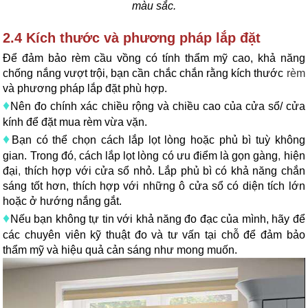
màu sắc.
2.4 Kích thước và phương pháp lắp đặt
Để đảm bảo rèm cầu vồng có tính thẩm mỹ cao, khả năng
chống nắng vượt trội, bạn cần chắc chắn rằng kích thước
rèm
và phương pháp lắp đặt phù hợp.
♦
Nên đo chính xác chiều rộng và chiều cao của cửa sổ/ cửa
kính để đặt mua rèm vừa vặn.
♦
Bạn có thể chọn cách lắp lọt lòng hoặc phủ bì tuỳ không
gian. Trong đó
,
cách lắp lọt lòng có ưu điểm là gọn gàng
,
hiện
đại
,
thích hợp với cửa sổ nhỏ. Lắp phủ bì có khả năng chắn
sáng tốt hơn, thích hợp với những ô cửa sổ có diện tích lớn
hoặc ở hướng nắng gắt.
♦
Nếu bạn không tự tin với khả năng đo đạc của mình, hãy để
các chuyên viên kỹ thuật đo và tư vấn tại chỗ để đảm bảo
thẩm mỹ và hiệu quả cản sáng như mong muốn.