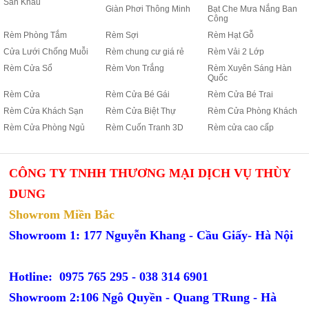
Sân Khấu
Giàn Phơi Thông Minh
Bạt Che Mưa Nắng Ban
Công
Rèm Phòng Tắm
Rèm Sợi
Rèm Hạt Gỗ
Cửa Lưới Chống Muỗi
Rèm chung cư giá rẻ
Rèm Vải 2 Lớp
Rèm Cửa Sổ
Rèm Von Trắng
Rèm Xuyên Sáng Hàn
Quốc
Rèm Cửa
Rèm Cửa Bé Gái
Rèm Cửa Bé Trai
Rèm Cửa Khách Sạn
Rèm Cửa Biệt Thự
Rèm Cửa Phòng Khách
Rèm Cửa Phòng Ngủ
Rèm Cuốn Tranh 3D
Rèm cửa cao cấp
CÔNG TY TNHH THƯƠNG MẠI DỊCH VỤ THÙY
DUNG
Showrom Miền Bắc
Showroom 1: 177 Nguyễn Khang - Cầu Giấy- Hà Nội
Hotline: 0975 765 295 -
038 314 6901
Showroom 2:106 Ngô Quyền - Quang TRung - Hà