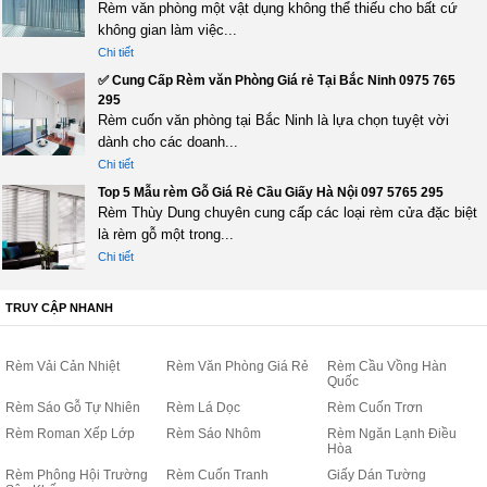
Rèm văn phòng một vật dụng không thể thiếu cho bất cứ
không gian làm việc...
Chi tiết
✅ Cung Cấp Rèm văn Phòng Giá rẻ Tại Bắc Ninh 0975 765
295
Rèm cuốn văn phòng tại Bắc Ninh là lựa chọn tuyệt vời
dành cho các doanh...
Chi tiết
Top 5 Mẫu rèm Gỗ Giá Rẻ Cầu Giấy Hà Nội 097 5765 295
Rèm Thùy Dung chuyên cung cấp các loại rèm cửa đặc biệt
là rèm gỗ một trong...
Chi tiết
TRUY CẬP NHANH
Rèm Vải Cản Nhiệt
Rèm Văn Phòng Giá Rẻ
Rèm Cầu Vồng Hàn
Quốc
Rèm Sáo Gỗ Tự Nhiên
Rèm Lá Dọc
Rèm Cuốn Trơn
Rèm Roman Xếp Lớp
Rèm Sáo Nhôm
Rèm Ngăn Lạnh Điều
Hòa
Rèm Phông Hội Trường
Rèm Cuốn Tranh
Giấy Dán Tường