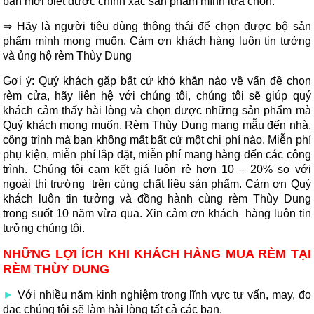
bạn mới biết được chình xác sản phẩm mình lựa chọn.
⇒ Hãy là người tiêu dùng thông thái để chọn được bộ sản
phẩm mình mong muốn. Cảm ơn khách hàng luôn tin tưởng
và ủng hộ rèm Thùy Dung
Gợi ý: Quý khách gặp bất cứ khó khăn nào về vấn đề chọn
rèm cửa, hãy liên hệ với chúng tôi, chúng tôi sẽ giúp quý
khách cảm thấy hài lòng và chọn được những sản phẩm mà
Quý khách mong muốn. Rèm Thùy Dung mang mẫu đến nhà,
công trình mà bạn không mất bất cứ một chi phí nào. Miễn phí
phụ kiện, miễn phí lắp đặt, miễn phí mang hàng đến các công
trình. Chúng tôi cam kết giá luôn rẻ hơn 10 – 20% so với
ngoài thị trường trên cùng chất liệu sản phẩm. Cảm ơn Quý
khách luôn tin tưởng và đồng hành cùng rèm Thùy Dung
trong suốt 10 năm vừa qua. Xin cảm ơn khách hàng luôn tin
tưởng chúng tôi.
NHỮNG LỢI ÍCH KHI KHÁCH HÀNG MUA RÈM TẠI
RÈM THÙY DUNG
►
Với nhiều năm kinh nghiệm trong lĩnh vực tư vấn, may, đo
đạc chúng tôi sẽ làm hài lòng tất cả các bạn.