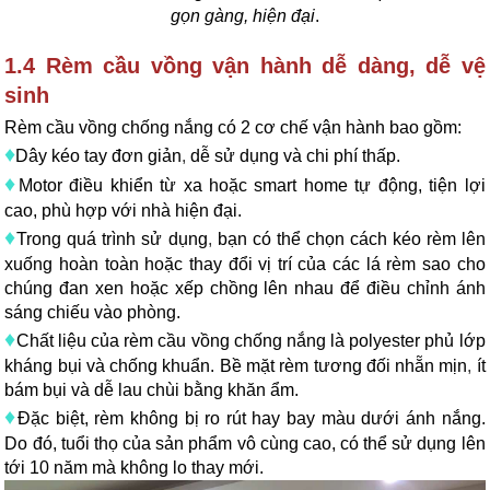
gọn gàng, hiện đại
.
1.4 Rèm cầu vồng vận hành dễ dàng, dễ vệ
sinh
Rèm cầu vồng chống nắng có 2 cơ chế vận hành bao gồm:
♦
Dây kéo tay đơn giản
,
dễ sử dụng và chi phí thấp.
♦
Motor điều khiển từ xa hoặc smart home tự động, tiện lợi
cao, phù hợp với nhà hiện đại.
♦
Trong quá trình sử dụng
,
bạn có thể chọn cách kéo rèm lên
xuống hoàn toàn hoặc thay đổi vị trí của các lá rèm sao cho
chúng đan xen hoặc xếp chồng lên nhau để điều chỉnh ánh
sáng chiếu vào phòng.
♦
Chất liệu của rèm cầu vồng chống nắng là polyester phủ lớp
kháng bụi và chống khuẩn. Bề mặt rèm tương đối nhẵn mịn
,
ít
bám bụi và dễ lau chùi bằng khăn ẩm.
♦
Đặc biệt, rèm không bị ro rút hay bay màu dưới ánh nắng.
Do đó, tuổi thọ của sản phẩm vô cùng cao, có thể sử dụng lên
tới 10 năm mà không lo thay mới.