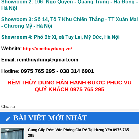
Showroom 2: 106 Ngô Quyền - Quang Trung - Hà Đông -
Hà Nội
Showroom 3: Số 14, Tổ 7 Khu Chiến Thắng - TT Xuân Mai
- Chương Mỹ - Hà Nội
Showroom 4:
Phố Bờ Xi, xã Tuy Lai, Mỹ Đức, Hà Nội
http://remthuydung.vn/
Website:
Email: remthuydung@gmail.com
0975 765 295 - 038 314 6901
Hotline
:
RÈM THÙY DUNG HÂN HẠNH ĐƯỢC PHỤC VỤ
QUÝ KHÁCH 0975 765 295
Chia sẻ
BÀI VIẾT MỚI NHẤT
Cung Cấp Rèm Văn Phòng Giá Rẻ Tại Hưng Yên 0975 765
295