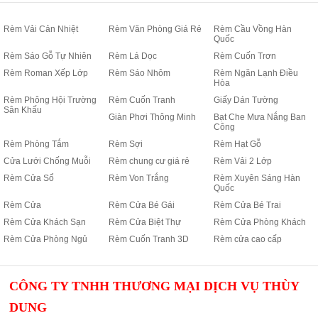
Rèm Vải Cản Nhiệt
Rèm Văn Phòng Giá Rẻ
Rèm Cầu Vồng Hàn
Quốc
Rèm Sáo Gỗ Tự Nhiên
Rèm Lá Dọc
Rèm Cuốn Trơn
Rèm Roman Xếp Lớp
Rèm Sáo Nhôm
Rèm Ngăn Lạnh Điều
Hòa
Rèm Phông Hội Trường
Rèm Cuốn Tranh
Giấy Dán Tường
Sân Khấu
Giàn Phơi Thông Minh
Bạt Che Mưa Nắng Ban
Công
Rèm Phòng Tắm
Rèm Sợi
Rèm Hạt Gỗ
Cửa Lưới Chống Muỗi
Rèm chung cư giá rẻ
Rèm Vải 2 Lớp
Rèm Cửa Sổ
Rèm Von Trắng
Rèm Xuyên Sáng Hàn
Quốc
Rèm Cửa
Rèm Cửa Bé Gái
Rèm Cửa Bé Trai
Rèm Cửa Khách Sạn
Rèm Cửa Biệt Thự
Rèm Cửa Phòng Khách
Rèm Cửa Phòng Ngủ
Rèm Cuốn Tranh 3D
Rèm cửa cao cấp
CÔNG TY TNHH THƯƠNG MẠI DỊCH VỤ THÙY
DUNG