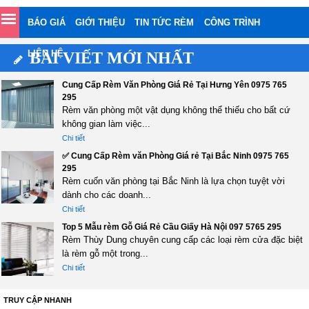
BÁO GIÁ
GIỚI THIỆU
TIN TỨC RÈM
CÔNG TRÌNH
LIÊN HỆ
BÀI VIẾT MỚI NHẤT
Cung Cấp Rèm Văn Phòng Giá Rẻ Tại Hưng Yên 0975 765
295
Rèm văn phòng một vật dụng không thể thiếu cho bất cứ
không gian làm việc...
Chi tiết
✅ Cung Cấp Rèm văn Phòng Giá rẻ Tại Bắc Ninh 0975 765
295
Rèm cuốn văn phòng tại Bắc Ninh là lựa chọn tuyệt vời
dành cho các doanh...
Chi tiết
Top 5 Mẫu rèm Gỗ Giá Rẻ Cầu Giấy Hà Nội 097 5765 295
Rèm Thùy Dung chuyên cung cấp các loại rèm cửa đặc biệt
là rèm gỗ một trong...
Chi tiết
TRUY CẬP NHANH