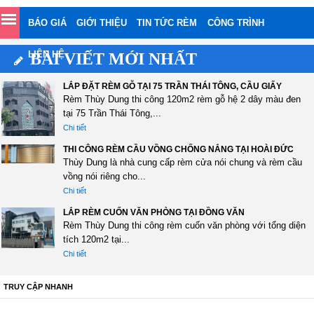
BÁO GIÁ
GIỚI THIỆU
TIN TỨC RÈM
CÔNG TRÌNH
LIÊN HỆ
BÀI VIẾT MỚI NHẤT
LẮP ĐẶT RÈM GỖ TẠI 75 TRẦN THÁI TÔNG, CẦU GIẤY
Rèm Thùy Dung thi công 120m2 rèm gỗ hệ 2 dây màu đen
tại 75 Trần Thái Tông,...
Chi tiết
THI CÔNG RÈM CẦU VỒNG CHỐNG NẮNG TẠI HOÀI ĐỨC
Thùy Dung là nhà cung cấp rèm cửa nói chung và rèm cầu
vồng nói riêng cho...
Chi tiết
LẮP RÈM CUỐN VĂN PHÒNG TẠI ĐỒNG VĂN
Rèm Thùy Dung thi công rèm cuốn văn phòng với tổng diện
tích 120m2 tại...
Chi tiết
TRUY CẬP NHANH